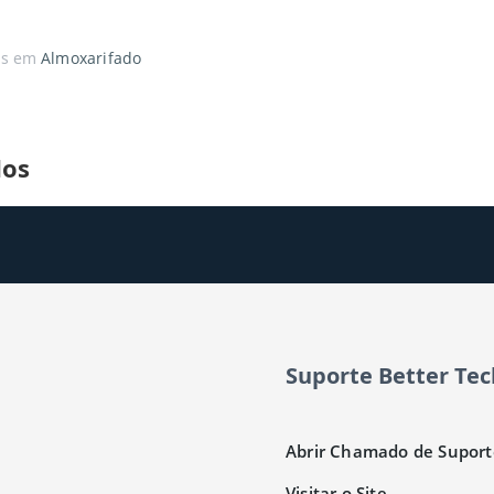
ás
em
Almoxarifado
dos
Suporte Better Tec
Abrir Chamado de Suport
Visitar o Site